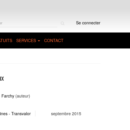
Rechercher
Se connecter
sur
le
site
TUITS
SERVICES
CONTACT
ux
e Farchy
(auteur)
nes - Transvalor
septembre 2015