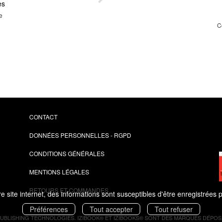
es
Dés
e
C
Yves
Mich
CONTACT
DONNÉES PERSONNELLES - RGPD
CONDITIONS GÉNÉRALES
MENTIONS LÉGALES
RETOURS ET COMMANDES
 site internet, des informations sont susceptibles d'être enregistrées 
Préférences
Tout accepter
Tout refuser
PUBLISHING TECHNOLOGIES.
IZIBOOK®
ET
IZIBOOKS®
SONT DES MARQUES DÉPOSÉ