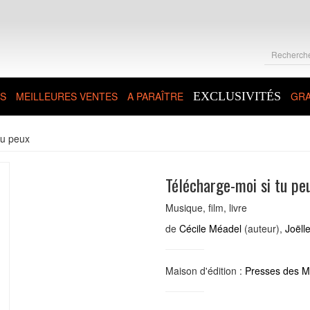
S
MEILLEURES VENTES
A PARAÎTRE
EXCLUSIVITÉS
GRA
tu peux
Télécharge-moi si tu pe
Musique, film, livre
de
Cécile Méadel
(auteur),
Joëll
Maison d'édition :
Presses des Mi