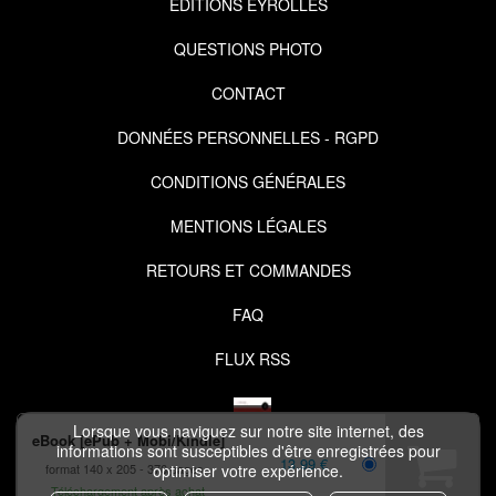
EDITIONS EYROLLES
QUESTIONS PHOTO
CONTACT
DONNÉES PERSONNELLES - RGPD
CONDITIONS GÉNÉRALES
MENTIONS LÉGALES
RETOURS ET COMMANDES
FAQ
FLUX RSS
Lorsque vous naviguez sur notre site internet, des
eBook [ePub + Mobi/Kindle]
informations sont susceptibles d'être enregistrées pour
13,99 €
format 140 x 205
376 pages
optimiser votre expérience.
COPYRIGHT © 2026 IZIBOOK.EYROLLES.COM ET NUXOS PUBLISHING
Téléchargement après achat