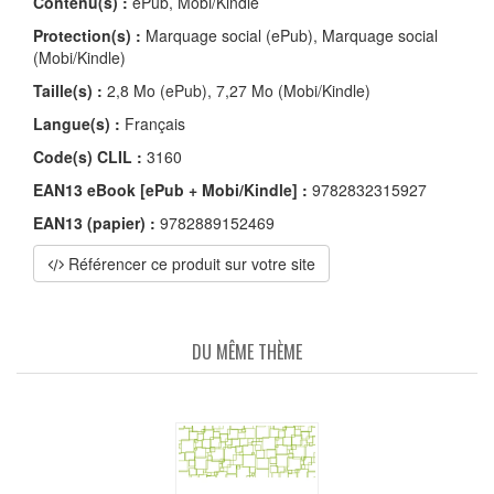
Contenu(s) :
ePub, Mobi/Kindle
Protection(s) :
Marquage social (ePub), Marquage social
(Mobi/Kindle)
Taille(s) :
2,8 Mo (ePub), 7,27 Mo (Mobi/Kindle)
Langue(s) :
Français
Code(s) CLIL :
3160
EAN13 eBook [ePub + Mobi/Kindle] :
9782832315927
EAN13 (papier) :
9782889152469
Référencer ce produit sur votre site
DU MÊME THÈME