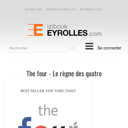
eyrolles.com
editions-eyrolles.com
eyrollespro.com
Rechercher
Se connecter
sur
le
site
The four - Le règne des quatre