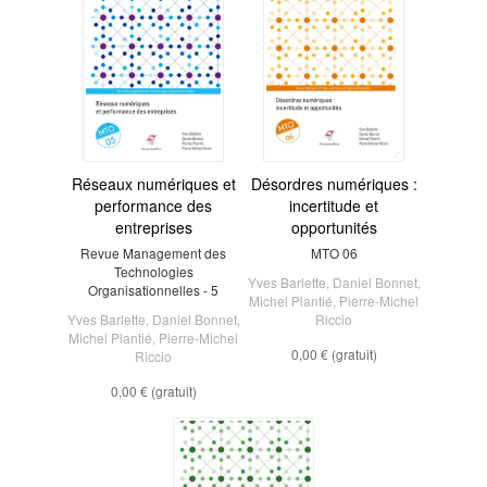
Réseaux numériques et
Désordres numériques :
performance des
incertitude et
entreprises
opportunités
Revue Management des
MTO 06
Technologies
Yves Barlette
,
Daniel Bonnet
,
Organisationnelles - 5
Michel Plantié
,
Pierre-Michel
Yves Barlette
,
Daniel Bonnet
,
Riccio
Michel Plantié
,
Pierre-Michel
0,00 €
(gratuit)
Riccio
0,00 €
(gratuit)