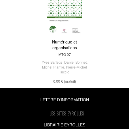
Numérique et
organisations
MTO 07
Yves Barlette
,
Daniel Bonnet
,
Michel Plantié
,
Pierre-Michel
Riccio
0,00 €
(gratuit)
LETTRE D'INFORMATION
LES SITES EYROLLES
LIBRAIRIE EYROLLES