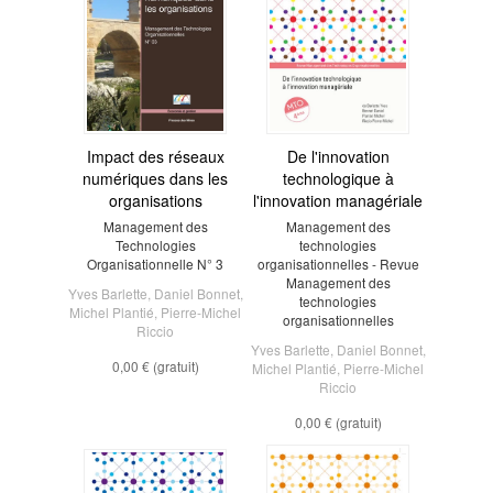
Impact des réseaux
De l'innovation
numériques dans les
technologique à
organisations
l'innovation managériale
Management des
Management des
Technologies
technologies
Organisationnelle N° 3
organisationnelles - Revue
Management des
Yves Barlette
,
Daniel Bonnet
,
technologies
Michel Plantié
,
Pierre-Michel
organisationnelles
Riccio
Yves Barlette
,
Daniel Bonnet
,
0,00 €
(gratuit)
Michel Plantié
,
Pierre-Michel
Riccio
0,00 €
(gratuit)