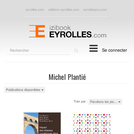
eyrolles.com
editions-eyrolles.com
eyrollespro.com
Rechercher
Se connecter
sur
le
site
Michel Plantié
Publications disponibles
Trier par :
Parutions les plu…