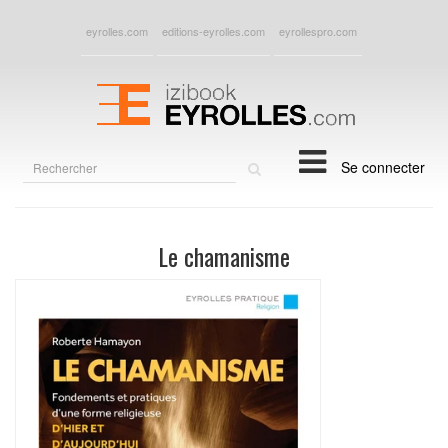
eyrolles.com
editions-eyrolles.com
eyrollespro.com
Rechercher
Se connecter
sur
le
site
Le chamanisme