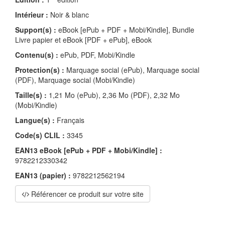
Intérieur :
Noir & blanc
Support(s) :
eBook [ePub + PDF + Mobi/Kindle], Bundle
Livre papier et eBook [PDF + ePub], eBook
Contenu(s) :
ePub, PDF, Mobi/Kindle
Protection(s) :
Marquage social (ePub), Marquage social
(PDF), Marquage social (Mobi/Kindle)
Taille(s) :
1,21 Mo (ePub), 2,36 Mo (PDF), 2,32 Mo
(Mobi/Kindle)
Langue(s) :
Français
Code(s) CLIL :
3345
EAN13 eBook [ePub + PDF + Mobi/Kindle] :
9782212330342
EAN13 (papier) :
9782212562194
Référencer ce produit sur votre site