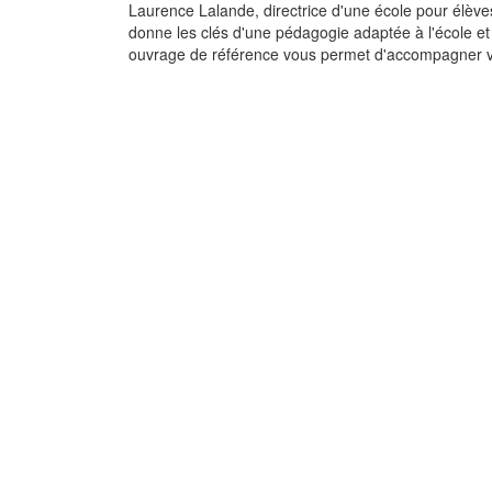
Laurence Lalande, directrice d'une école pour élève
donne les clés d'une pédagogie adaptée à l'école et
ouvrage de référence vous permet d'accompagner v
Au secours, mon en
est précoce !
Les signes, les tests, 
conseils...