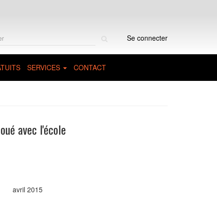
Rechercher
Se connecter
sur
le
site
TUITS
SERVICES
CONTACT
doué avec l'école
avril 2015