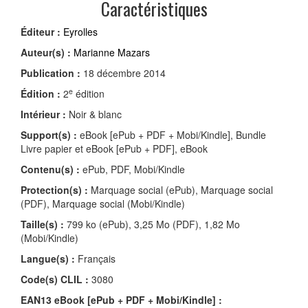
Caractéristiques
Éditeur :
Eyrolles
Auteur(s) :
Marianne Mazars
Publication :
18 décembre 2014
e
Édition :
2
édition
Intérieur :
Noir & blanc
Support(s) :
eBook [ePub + PDF + Mobi/Kindle], Bundle
Livre papier et eBook [ePub + PDF], eBook
Contenu(s) :
ePub, PDF, Mobi/Kindle
Protection(s) :
Marquage social (ePub), Marquage social
(PDF), Marquage social (Mobi/Kindle)
Taille(s) :
799 ko (ePub), 3,25 Mo (PDF), 1,82 Mo
(Mobi/Kindle)
Langue(s) :
Français
Code(s) CLIL :
3080
EAN13 eBook [ePub + PDF + Mobi/Kindle] :