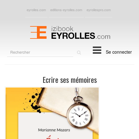
eyrolles.com
editions-eyrolles.com
eyrollespro.com
Rechercher
Se connecter
sur
le
site
Ecrire ses mémoires