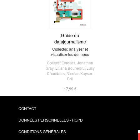
Guide du
datajournalisme
Collecter, analyser et
visualiser les données
Collectif Eyrolles
,
Jonathan
Gray
,
Liliana Bounegru
,
Lucy
Chambers
,
Nicolas Kayser-
Bril
17,99 €
CONTACT
DONNÉES PERSONNELLES - RGPD
CONDITIONS GÉNÉRALES