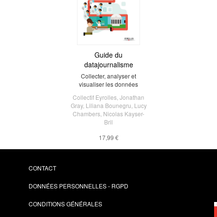
Guide du
datajournalisme
Collecter, analyser et
visualiser les données
Collectif Eyrolles
,
Jonathan
Gray
,
Liliana Bounegru
,
Lucy
Chambers
,
Nicolas Kayser-
Bril
17,99 €
CONTACT
DONNÉES PERSONNELLES - RGPD
CONDITIONS GÉNÉRALES