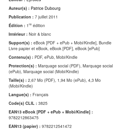
Auteur(s) :
Patrice Dubourg
Publication :
7 juillet 2011
re
Édition :
1
édition
Intérieur :
Noir & blanc
Support(s) :
eBook [PDF + ePub + Mobi/Kindle], Bundle
Livre papier et eBook, eBook [PDF], eBook [ePub]
Contenu(s) :
PDF, ePub, Mobi/Kindle
Protection(s) :
Marquage social (PDF), Marquage social
(ePub), Marquage social (Mobi/Kindle)
Taille(s) :
2,67 Mo (PDF), 1,94 Mo (ePub), 4,3 Mo
(Mobi/Kindle)
Langue(s) :
Français
Code(s) CLIL :
3825
EAN13 eBook [PDF + ePub + Mobi/Kindle] :
9782212863475
EAN13 (papier) :
9782212541472