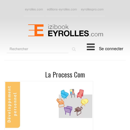
eyrolles.com
editions-eyrolles.com
eyrollespro.com
Rechercher
Se connecter
sur
le
site
La Process Com