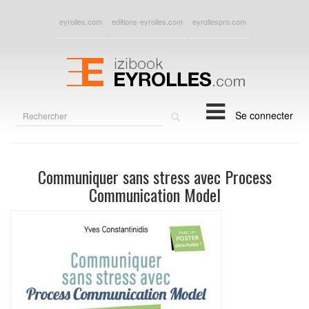
eyrolles.com
editions-eyrolles.com
eyrollespro.com
Rechercher
Se connecter
sur
le
site
Communiquer sans stress avec Process
Communication Model