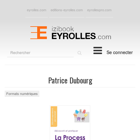
eyrolles.com
editions-eyrolles.com
eyrollespro.com
Rechercher
Se connecter
sur
le
site
Patrice Dubourg
Formats numériques