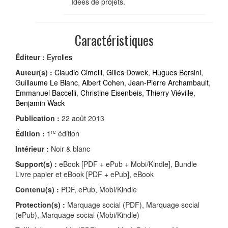
Idées de projets.
Caractéristiques
Éditeur :
Eyrolles
Auteur(s) :
Claudio Cimelli
,
Gilles Dowek
,
Hugues Bersini
,
Guillaume Le Blanc
,
Albert Cohen
,
Jean-Pierre Archambault
,
Emmanuel Baccelli
,
Christine Eisenbeis
,
Thierry Viéville
,
Benjamin Wack
Publication :
22 août 2013
re
Édition :
1
édition
Intérieur :
Noir & blanc
Support(s) :
eBook [PDF + ePub + Mobi/Kindle], Bundle
Livre papier et eBook [PDF + ePub], eBook
Contenu(s) :
PDF, ePub, Mobi/Kindle
Protection(s) :
Marquage social (PDF), Marquage social
(ePub), Marquage social (Mobi/Kindle)