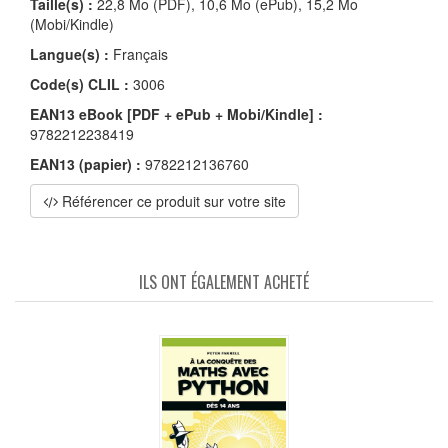
Taille(s) :
22,8 Mo (PDF), 10,6 Mo (ePub), 15,2 Mo
(Mobi/Kindle)
Langue(s) :
Français
Code(s) CLIL :
3006
EAN13 eBook [PDF + ePub + Mobi/Kindle] :
9782212238419
EAN13 (papier) :
9782212136760
Référencer ce produit sur votre site
ILS ONT ÉGALEMENT ACHETÉ