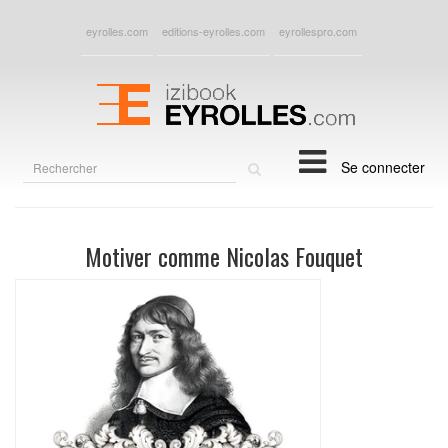
eyrolles.com
editions-eyrolles.com
eyrollespro.com
Rechercher
Se connecter
sur
le
site
Motiver comme Nicolas Fouquet