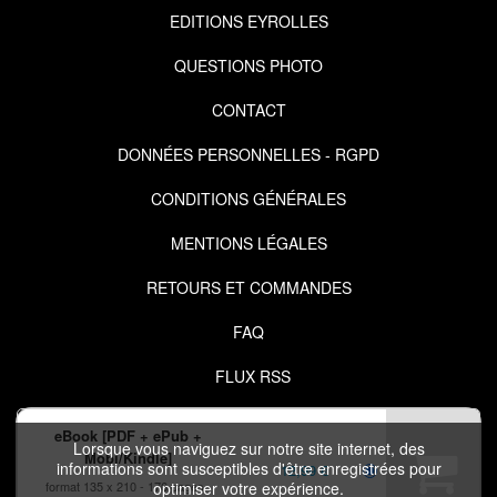
EDITIONS EYROLLES
QUESTIONS PHOTO
CONTACT
DONNÉES PERSONNELLES - RGPD
CONDITIONS GÉNÉRALES
MENTIONS LÉGALES
RETOURS ET COMMANDES
FAQ
FLUX RSS
eBook [PDF + ePub +
Lorsque vous naviguez sur notre site internet, des
Mobi/Kindle]
informations sont susceptibles d'être enregistrées pour
12,99 €
format 135 x 210
176 pages
optimiser votre expérience.