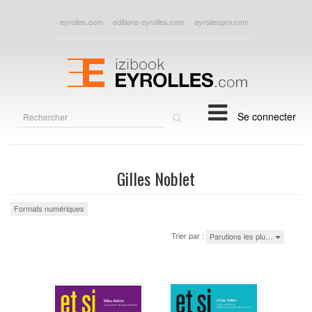
eyrolles.com
editions-eyrolles.com
eyrollespro.com
Rechercher
Se connecter
sur
le
site
Gilles Noblet
Formats numériques
Trier par :
Parutions les plu…