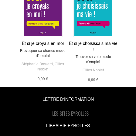
Et si je croyais en moi
Et si je choisissais ma vie
!
Provoquer sa chance mode
d'emploi
Trouver sa voie mode
d'emploi
Stéphanie Brouard
,
Gilles
Noblet
Gilles Noblet
9,99 €
9,99 €
LETTRE D'INFORMATION
LES SITES EYROLLES
LIBRAIRIE EYROLLES