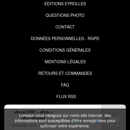
EDITIONS EYROLLES
QUESTIONS PHOTO
CONTACT
DONNÉES PERSONNELLES - RGPD
CONDITIONS GÉNÉRALES
MENTIONS LÉGALES
RETOURS ET COMMANDES
FAQ
FLUX RSS
eBook [PDF + ePub +
Lorsque vous naviguez sur notre site internet, des
Mobi/Kindle]
informations sont susceptibles d'être enregistrées pour
6,99 €
format 150 x 210
176 pages
optimiser votre expérience.