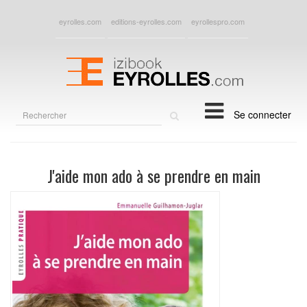
eyrolles.com
editions-eyrolles.com
eyrollespro.com
Rechercher
Se connecter
sur
le
site
J'aide mon ado à se prendre en main