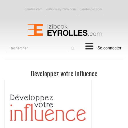
eyrolles.com
editions-eyrolles.com
eyrollespro.com
Rechercher
Se connecter
sur
le
site
Développez votre influence