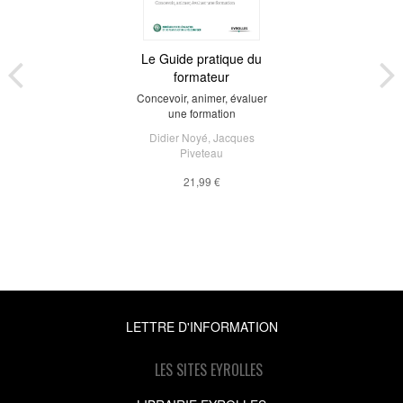
Le Guide pratique du
formateur
Concevoir, animer, évaluer
une formation
Didier Noyé
,
Jacques
Piveteau
21,99 €
LETTRE D'INFORMATION
LES SITES EYROLLES