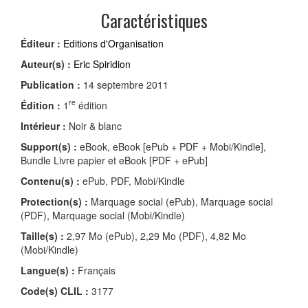
Caractéristiques
Éditeur :
Editions d'Organisation
Auteur(s) :
Eric Spiridion
Publication :
14 septembre 2011
re
Édition :
1
édition
Intérieur :
Noir & blanc
Support(s) :
eBook, eBook [ePub + PDF + Mobi/Kindle],
Bundle Livre papier et eBook [PDF + ePub]
Contenu(s) :
ePub, PDF, Mobi/Kindle
Protection(s) :
Marquage social (ePub), Marquage social
(PDF), Marquage social (Mobi/Kindle)
Taille(s) :
2,97 Mo (ePub), 2,29 Mo (PDF), 4,82 Mo
(Mobi/Kindle)
Langue(s) :
Français
Code(s) CLIL :
3177