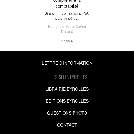
comptabilité
Bilan, immobilisations, TVA,
paie, impôts ...
Françoise Ferré
,
Xavier
Durand
17,99 €
LETTRE D'INFORMATION
LES SITES EYROLLES
LIBRAIRIE EYROLLES
EDITIONS EYROLLES
QUESTIONS PHOTO
CONTACT