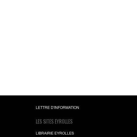
La convivialité
Aller vers une entreprise
fait bon travailler
Philippe Détrie
15,99 €
LETTRE D'INFORMATION
LES SITES EYROLLES
LIBRAIRIE EYROLLES