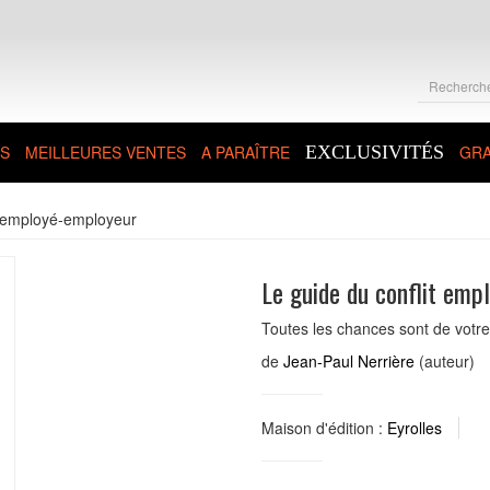
S
MEILLEURES VENTES
A PARAÎTRE
EXCLUSIVITÉS
GRA
t employé-employeur
Le guide du conflit emp
Toutes les chances sont de votre
de
Jean-Paul Nerrière
(auteur)
Maison d'édition :
Eyrolles