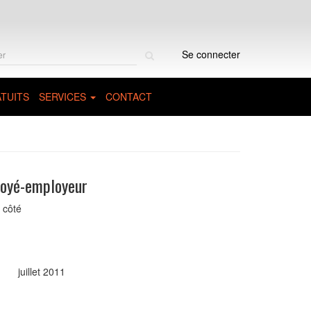
Rechercher
Se connecter
sur
le
site
TUITS
SERVICES
CONTACT
loyé-employeur
 côté
juillet 2011