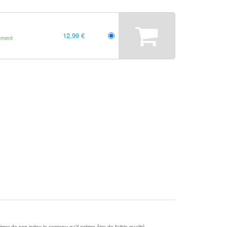
12,99 €
ement
r de son index le contenu qu'il estime être de faible qualité.