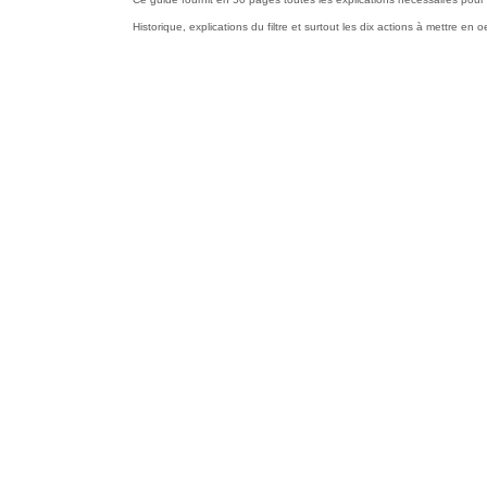
Historique, explications du filtre et surtout les dix actions à mettre e
Se protéger sur Inte
Conseils pour la vie en 
Xavier Tannier
11,99 €