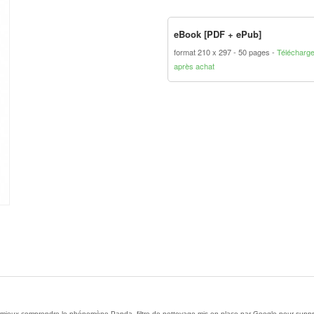
eBook [PDF + ePub]
format 210 x 297
50 pages
Télécharg
après achat
 mieux comprendre le phénomène Panda, filtre de nettoyage mis en place par Google pour supprime