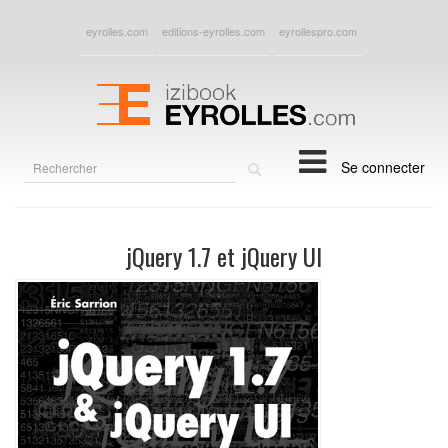
eyrolles.com
editions-eyrolles.com
eyrollespro.com
Rechercher
Se connecter
sur
le
site
jQuery 1.7 et jQuery UI