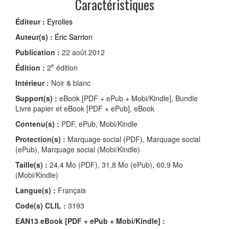
Caractéristiques
Éditeur :
Eyrolles
Auteur(s) :
Éric Sarrion
Publication :
22 août 2012
e
Édition :
2
édition
Intérieur :
Noir & blanc
Support(s) :
eBook [PDF + ePub + Mobi/Kindle], Bundle
Livre papier et eBook [PDF + ePub], eBook
Contenu(s) :
PDF, ePub, Mobi/Kindle
Protection(s) :
Marquage social (PDF), Marquage social
(ePub), Marquage social (Mobi/Kindle)
Taille(s) :
24,4 Mo (PDF), 31,8 Mo (ePub), 60,9 Mo
(Mobi/Kindle)
Langue(s) :
Français
Code(s) CLIL :
3193
EAN13 eBook [PDF + ePub + Mobi/Kindle] :