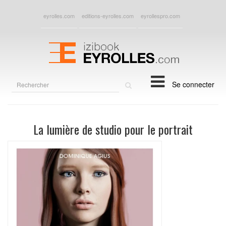
eyrolles.com
editions-eyrolles.com
eyrollespro.com
Rechercher
Se connecter
sur
le
site
La lumière de studio pour le portrait