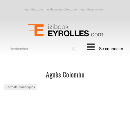
eyrolles.com
editions-eyrolles.com
eyrollespro.com
Rechercher
Se connecter
sur
le
site
Agnès Colombo
Formats numériques