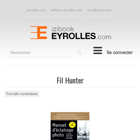
eyrolles.com
editions-eyrolles.com
eyrollespro.com
Rechercher
Se connecter
sur
le
site
Fil Hunter
Formats numériques