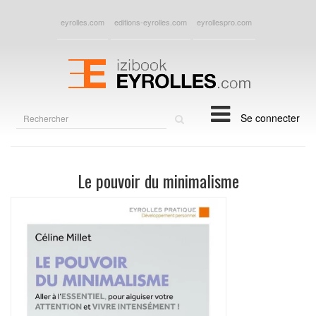
eyrolles.com
editions-eyrolles.com
eyrollespro.com
Rechercher
Se connecter
sur
le
site
Le pouvoir du minimalisme