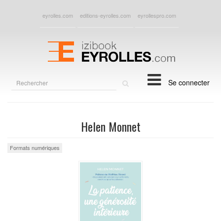
eyrolles.com
editions-eyrolles.com
eyrollespro.com
Rechercher
Se connecter
sur
le
site
Helen Monnet
Formats numériques