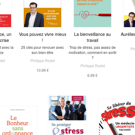
nce, un
Vous pouvez vivre mieux
La bienveillance au
Aurélie
crise
!
travail
 avec la
25 clés pour renouer avec
Trop de stress, pas assez de
Ph
nce
son bien-être
motivation, comment en sortir
?
det
Philippe Rodet
Philippe Rodet
10,99 €
6,99 €