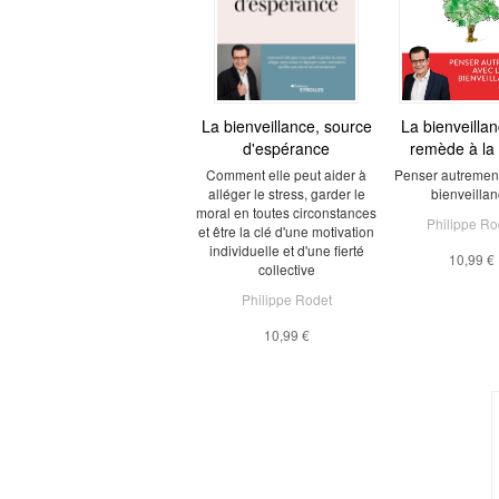
La bienveillance, source
La bienveilla
d'espérance
remède à la 
Comment elle peut aider à
Penser autrement
alléger le stress, garder le
bienveilla
moral en toutes circonstances
Philippe Ro
et être la clé d'une motivation
individuelle et d'une fierté
10,99 €
collective
Philippe Rodet
10,99 €