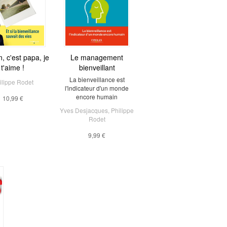
n, c'est papa, je
Le management
t'aime !
bienveillant
La bienveillance est
ilippe Rodet
l'indicateur d'un monde
encore humain
10,99 €
Yves Desjacques
,
Philippe
Rodet
9,99 €