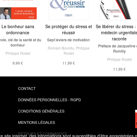
Le bonheur sans
Se protéger du stress et
Se libérer du stress 
ordonnance
réussir
médecin urgentist
raconte
nvie, clé de la santé et du
Sept leviers de motivation
bonheur
Préface de Jacqueline 
Romain Bourdu
,
Philippe
Romilly
Philippe Rodet
Rodet
Philippe Rodet
9,99 €
11,99 €
11,99 €
CONTACT
DONNÉES PERSONNELLES - RGPD
CONDITIONS GÉNÉRALES
MENTIONS LÉGALES
RETOURS ET COMMANDES
 site internet, des informations sont susceptibles d'être enregistrées 