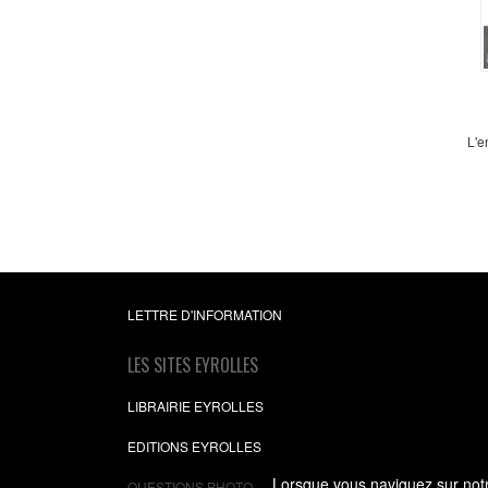
L'e
LETTRE D'INFORMATION
LES SITES EYROLLES
LIBRAIRIE EYROLLES
EDITIONS EYROLLES
Lorsque vous naviguez sur notre
QUESTIONS PHOTO