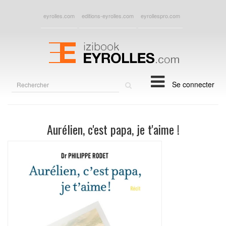
eyrolles.com
editions-eyrolles.com
eyrollespro.com
Rechercher
Se connecter
sur
le
site
Aurélien, c'est papa, je t'aime !