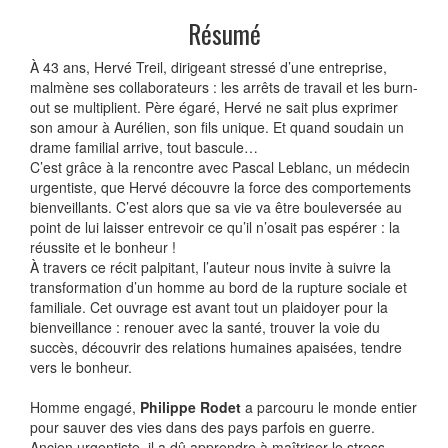
Résumé
À 43 ans, Hervé Treil, dirigeant stressé d’une entreprise,
malmène ses collaborateurs : les arrêts de travail et les burn-
out se multiplient. Père égaré, Hervé ne sait plus exprimer
son amour à Aurélien, son fils unique. Et quand soudain un
drame familial arrive, tout bascule…
C’est grâce à la rencontre avec Pascal Leblanc, un médecin
urgentiste, que Hervé découvre la force des comportements
bienveillants. C’est alors que sa vie va être bouleversée au
point de lui laisser entrevoir ce qu’il n’osait pas espérer : la
réussite et le bonheur !
À travers ce récit palpitant, l’auteur nous invite à suivre la
transformation d’un homme au bord de la rupture sociale et
familiale. Cet ouvrage est avant tout un plaidoyer pour la
bienveillance : renouer avec la santé, trouver la voie du
succès, découvrir des relations humaines apaisées, tendre
vers le bonheur.
Homme engagé,
Philippe Rodet
a parcouru le monde entier
pour sauver des vies dans des pays parfois en guerre.
Ancien urgentiste, il a dû apprendre à maîtriser le stress