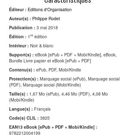
Éditeur :
Editions d'Organisation
Auteur(s) :
Philippe Rodet
Publication :
3 mai 2018
re
Édition :
1
édition
Intérieur :
Noir & blanc
Support(s) :
eBook [ePub + PDF + Mobi/Kindle], eBook,
Bundle Livre papier et eBook [ePub + PDF]
Contenu(s) :
ePub, PDF, Mobi/Kindle
Protection(s) :
Marquage social (ePub), Marquage social
(PDF), Marquage social (Mobi/Kindle)
Taille(s) :
1,67 Mo (ePub), 4,46 Mo (PDF), 4,08 Mo
(Mobi/Kindle)
Langue(s) :
Français
Code(s) CLIL :
3825
EAN13 eBook [ePub + PDF + Mobi/Kindle] :
9782212004199