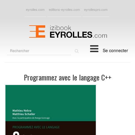
eyrolles.com
editions-eyrolles.com
eyrollespro.com
Rechercher
Se connecter
sur
le
site
Programmez avec le langage C++