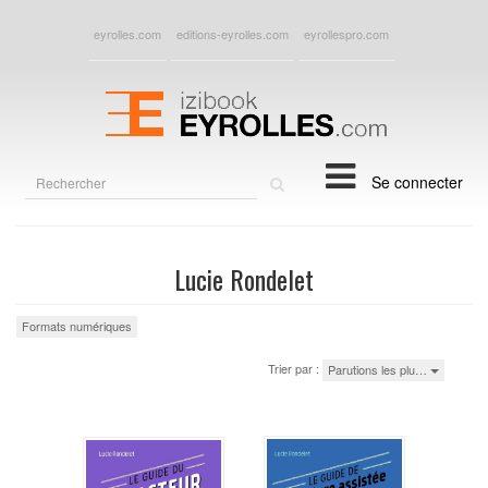
eyrolles.com
editions-eyrolles.com
eyrollespro.com
Rechercher
Se connecter
sur
le
site
Lucie Rondelet
Formats numériques
Trier par :
Parutions les plu…