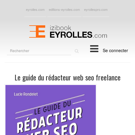
eyrolles.com
editions-eyrolles.com
eyrollespro.com
Rechercher
Se connecter
sur
le
site
Le guide du rédacteur web seo freelance