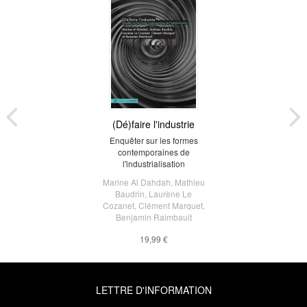
(Dé)faire l'industrie
Enquêter sur les formes
contemporaines de
l'industrialisation
Marine Al Dahdah
,
Mathieu
Baudrin
,
Laurène Le
Cozanet
,
Clément Marquet
,
Benjamin Raimbault
19,99 €
LETTRE D'INFORMATION