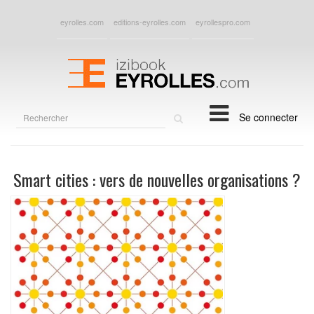
eyrolles.com
editions-eyrolles.com
eyrollespro.com
Rechercher
Se connecter
sur
le
site
Smart cities : vers de nouvelles organisations ?