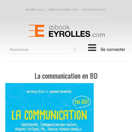
eyrolles.com
editions-eyrolles.com
eyrollespro.com
Rechercher
Se connecter
sur
le
site
La communication en BD