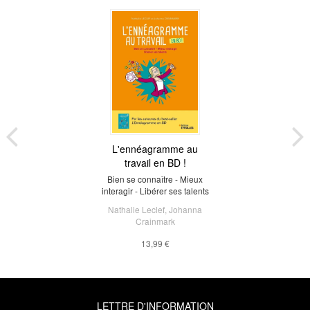
L'ennéagramme au
travail en BD !
Bien se connaître - Mieux
interagir - Libérer ses talents
Nathalie Leclef
,
Johanna
Crainmark
13,99 €
LETTRE D'INFORMATION