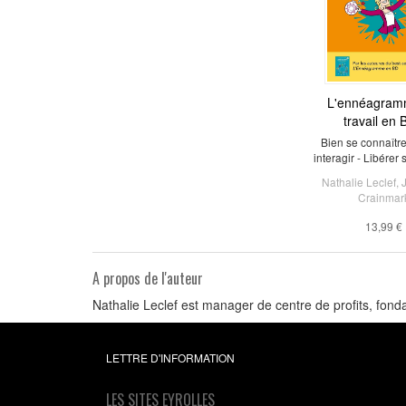
L'ennéagram
travail en 
Bien se connaître
interagir - Libérer 
Nathalie Leclef
,
Crainmar
13,99 €
A propos de l'auteur
Nathalie Leclef est manager de centre de profits, fo
LETTRE D'INFORMATION
LES SITES EYROLLES