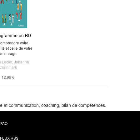
agramme en BD
comprendre votre
té et celle de votre
entourage
e Leclef
,
Johanna
Crainmark
12,99 €
pe et communication, coaching, bilan de compétences.
FAQ
FLUX RSS