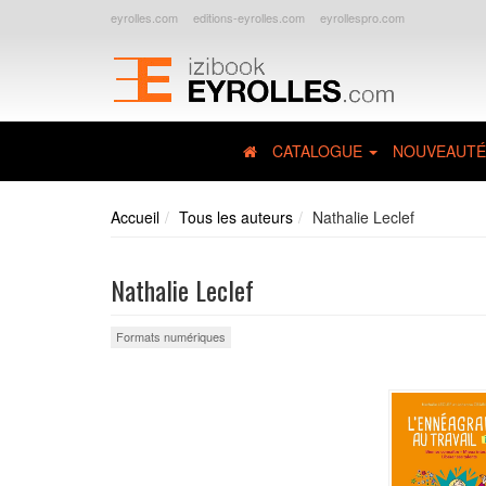
eyrolles.com
editions-eyrolles.com
eyrollespro.com
CATALOGUE
NOUVEAUTÉ
Accueil
Tous les auteurs
Nathalie Leclef
Nathalie Leclef
Formats numériques