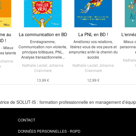
me au
La communication en BD
La PNL en BD !
L'enné
BD !
Ennéagramme,
Améliorez vos relations,
Mieux 
Communication non-violente,
libérez-vous de vos peurs et
personnali
 - Mieux
principes toltèques, PNL,
empruntez enfin le chemin du
ses talents
Analyse transactionnelle...
succès
Nathali
Johanna
Nathalie Leclef
,
Johanna
Nathalie Leclef
,
Johanna
k
Crainmark
Crainmark
13,99 €
12,99 €
ndatrice de SOLUT-IS : formation professionnelle en management d’équi
CONTACT
DONNÉES PERSONNELLES - RGPD