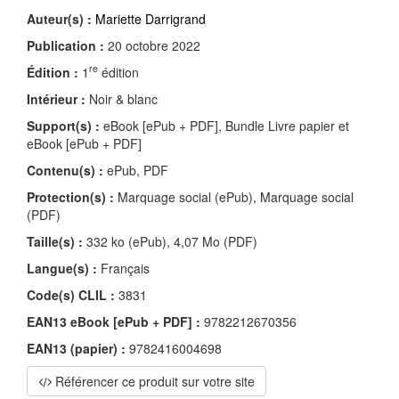
Auteur(s) :
Mariette Darrigrand
Publication :
20 octobre 2022
re
Édition :
1
édition
Intérieur :
Noir & blanc
Support(s) :
eBook [ePub + PDF], Bundle Livre papier et
eBook [ePub + PDF]
Contenu(s) :
ePub, PDF
Protection(s) :
Marquage social (ePub), Marquage social
(PDF)
Taille(s) :
332 ko (ePub), 4,07 Mo (PDF)
Langue(s) :
Français
Code(s) CLIL :
3831
EAN13 eBook [ePub + PDF] :
9782212670356
EAN13 (papier) :
9782416004698
Référencer ce produit sur votre site