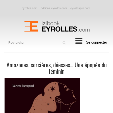
eyrolles.com
editions-eyrolles.com
eyrollespro.com
Rechercher
Se connecter
sur
le
site
Amazones, sorcières, déesses... Une épopée du
féminin