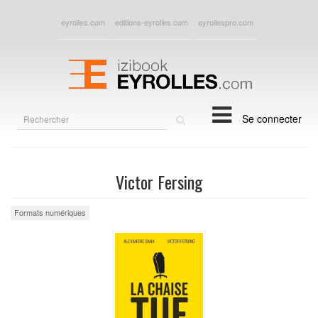
eyrolles.com
editions-eyrolles.com
eyrollespro.com
Rechercher
Se connecter
sur
le
site
Victor Fersing
Formats numériques