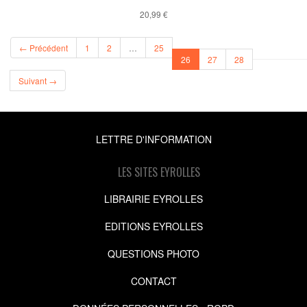
20,99 €
← Précédent
1
2
…
25
(current)
26
27
28
Suivant →
LETTRE D'INFORMATION
LES SITES EYROLLES
LIBRAIRIE EYROLLES
EDITIONS EYROLLES
QUESTIONS PHOTO
CONTACT