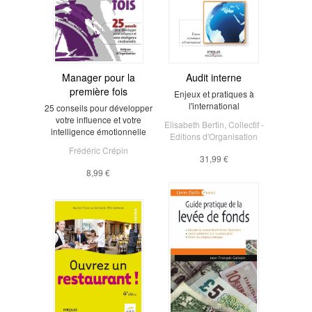
Manager pour la
Audit interne
première fois
Enjeux et pratiques à
l'international
25 conseils pour développer
votre influence et votre
Elisabeth Bertin
,
Collectif -
intelligence émotionnelle
Editions d'Organisation
Frédéric Crépin
31,99 €
8,99 €