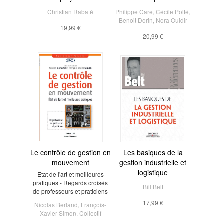
Christian Rabaté
Philippe Care
,
Cécile Polté
,
Benoit Dorin
,
Nora Ouidir
19,99 €
20,99 €
Le contrôle de gestion en
Les basiques de la
mouvement
gestion industrielle et
logistique
Etat de l'art et meilleures
pratiques - Regards croisés
Bill Belt
de professeurs et praticiens
17,99 €
Nicolas Berland
,
François-
Xavier Simon
,
Collectif