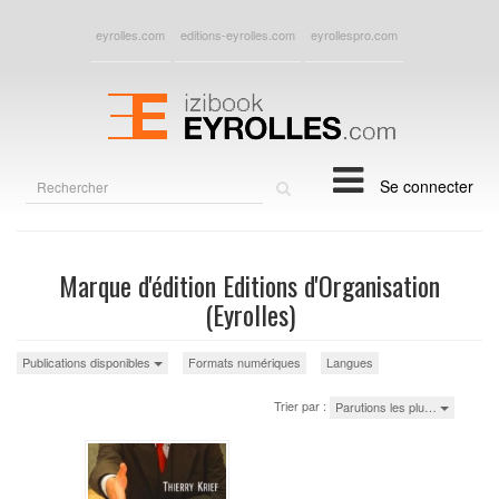
eyrolles.com
editions-eyrolles.com
eyrollespro.com
Rechercher
Se connecter
sur
le
site
Marque d'édition Editions d'Organisation
(Eyrolles)
Publications disponibles
Formats numériques
Langues
Trier par :
Parutions les plu…