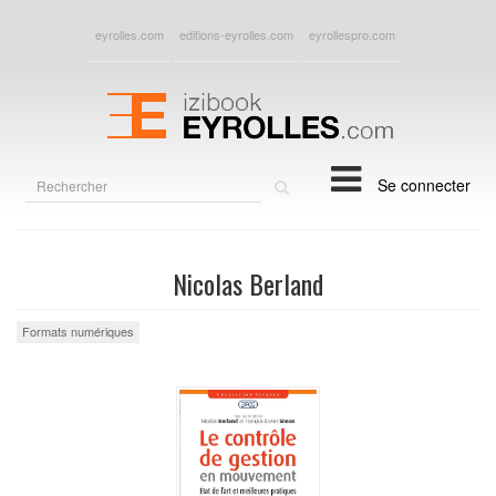
eyrolles.com
editions-eyrolles.com
eyrollespro.com
Rechercher
Se connecter
sur
le
site
Nicolas Berland
Formats numériques