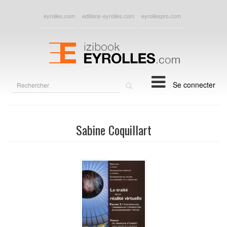
eyrolles.com
editions-eyrolles.com
eyrollespro.com
Rechercher
Se connecter
sur
le
site
Sabine Coquillart