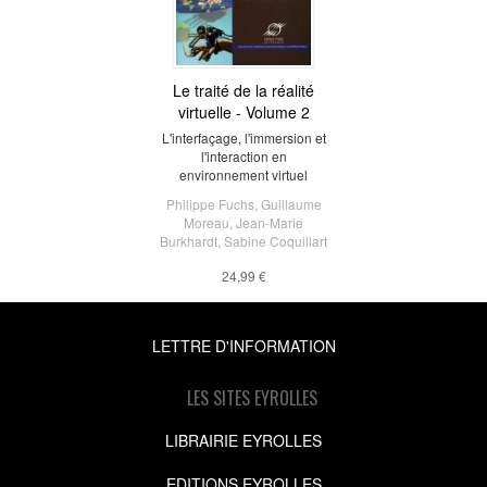
Le traité de la réalité
virtuelle - Volume 2
L'interfaçage, l'immersion et
l'interaction en
environnement virtuel
Philippe Fuchs
,
Guillaume
Moreau
,
Jean-Marie
Burkhardt
,
Sabine Coquillart
24,99 €
LETTRE D'INFORMATION
LES SITES EYROLLES
LIBRAIRIE EYROLLES
EDITIONS EYROLLES