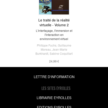
Le traité de la réalité
virtuelle - Volume 2
L'interfaçage, l'immersion et
l'interaction en
environnement virtuel
Philippe Fuchs
,
Guillaume
Moreau
,
Jean-Marie
Burkhardt
,
Sabine Coquillart
24,99 €
LETTRE D'INFORMATION
LES SITES EYROLLES
LIBRAIRIE EYROLLES
EDITIONS EYROLLES