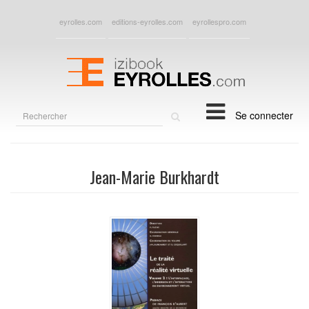
eyrolles.com
editions-eyrolles.com
eyrollespro.com
Rechercher
Se connecter
sur
le
site
Jean-Marie Burkhardt