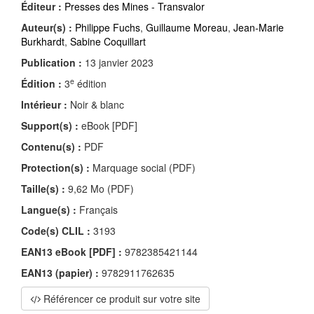
Éditeur :
Presses des Mines - Transvalor
Auteur(s) :
Philippe Fuchs
,
Guillaume Moreau
,
Jean-Marie
Burkhardt
,
Sabine Coquillart
Publication :
13 janvier 2023
e
Édition :
3
édition
Intérieur :
Noir & blanc
Support(s) :
eBook [PDF]
Contenu(s) :
PDF
Protection(s) :
Marquage social (PDF)
Taille(s) :
9,62 Mo (PDF)
Langue(s) :
Français
Code(s) CLIL :
3193
EAN13 eBook [PDF] :
9782385421144
EAN13 (papier) :
9782911762635
Référencer ce produit sur votre site