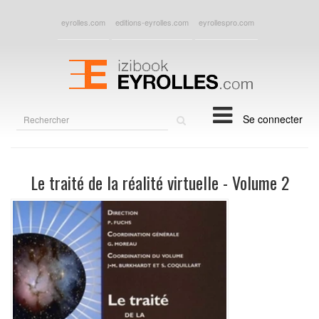
eyrolles.com
editions-eyrolles.com
eyrollespro.com
Rechercher
Se connecter
sur
le
site
Le traité de la réalité virtuelle - Volume 2