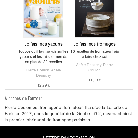
Je fais mes yaourts
Je fais mes fromages
Tout ce qu'il faut savoir sur les
16 recettes de fromages frais
yaourts et les laits fermentés
à faire chez soi
en plus de 30 recettes
Adèle Desachy
,
Pierre
Pierre Coulon
,
Adèle
Coulon
Desachy
11,99 €
12,99 €
A propos de l'auteur
Pierre Coulon est fromager et formateur. Il a créé la Laiterie de
Paris en 2017, dans le quartier de la Goutte -d’Or, devenant ainsi
le premier fabriquant de fromages parisiens.
LETTRE D'INFORMATION