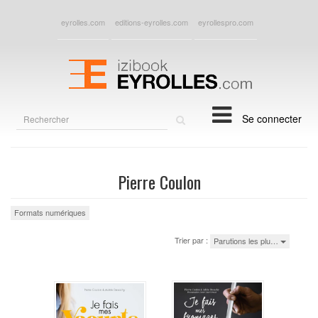
eyrolles.com
editions-eyrolles.com
eyrollespro.com
Rechercher
Se connecter
sur
le
site
Pierre Coulon
Formats numériques
Trier par :
Parutions les plu…