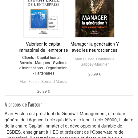
Valoriser le capital
Manager la génération Y
immatériel de l'entreprise
avec les neurosciences
Clients - Capital humain -
Alan Fustec
,
Dominique
Brevets - Marques - Système
Sappey-Marinier
d'informations - Organisation
- Partenaires
20,99 €
Alan Fustec
,
Bernard Marois
20,99 €
A propos de l'auteur
Alan Fustec est président de Goodwill-Management, directeur
général de l'Agence Lucie qui délivre le label Lucie 26000, titulaire
de la chaire Capital immatériel et développement durable de
l'ESDES, enseignant à HEC et président de l'Observatoire de
l'Immatériel. Il est ingénieur agronome et docteur en biologie.