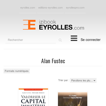
eyrolles.com
editions-eyrolles.com
eyrollespro.com
Rechercher
Se connecter
sur
le
site
Alan Fustec
Formats numériques
Trier par :
Parutions les plu…