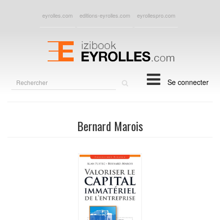
eyrolles.com
editions-eyrolles.com
eyrollespro.com
Rechercher
Se connecter
sur
le
site
Bernard Marois