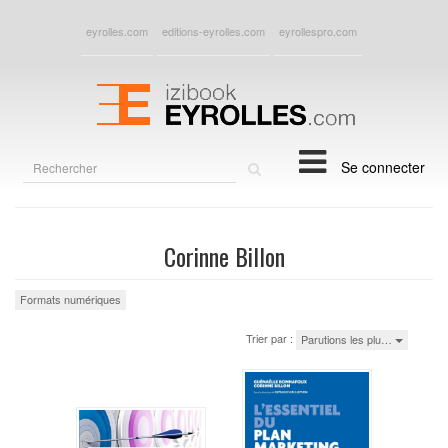
eyrolles.com
editions-eyrolles.com
eyrollespro.com
Rechercher
Se connecter
sur
le
site
Corinne Billon
Formats numériques
Trier par :
Parutions les plu…