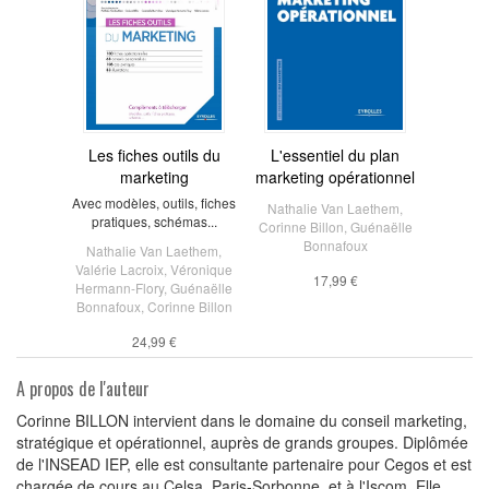
Les fiches outils du
L'essentiel du plan
marketing
marketing opérationnel
Avec modèles, outils, fiches
Nathalie Van Laethem
,
pratiques, schémas...
Corinne Billon
,
Guénaëlle
Bonnafoux
Nathalie Van Laethem
,
Valérie Lacroix
,
Véronique
17,99 €
Hermann-Flory
,
Guénaëlle
Bonnafoux
,
Corinne Billon
24,99 €
A propos de l'auteur
Corinne BILLON intervient dans le domaine du conseil marketing,
stratégique et opérationnel, auprès de grands groupes. Diplômée
de l'INSEAD IEP, elle est consultante partenaire pour Cegos et est
chargée de cours au Celsa, Paris-Sorbonne, et à l'Iscom. Elle