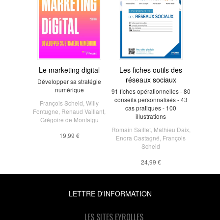
Le marketing digital
Les fiches outils des
réseaux sociaux
Développer sa stratégie
numérique
91 fiches opérationnelles - 80
conseils personnalisés - 43
François Scheid
,
Willy
cas pratiques - 100
Fontugne
,
Renaud Vaillant
,
illustrations
Grégoire de Montaigu
Romain Saillet
,
Mathieu Daix
,
19,99 €
Enora Castagné
,
François
Scheid
24,99 €
LETTRE D'INFORMATION
LES SITES EYROLLES