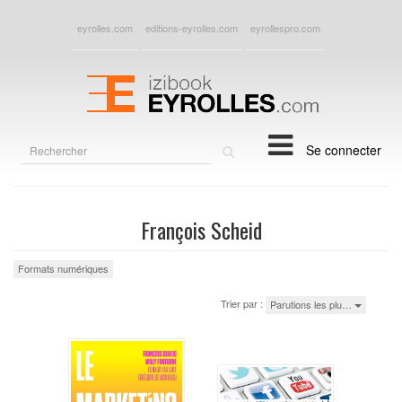
eyrolles.com
editions-eyrolles.com
eyrollespro.com
Rechercher
Se connecter
sur
le
site
François Scheid
Formats numériques
Trier par :
Parutions les plu…