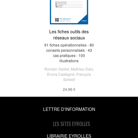
Les fiches outils des
réseaux sociaux
91 fiches opérationnelles - 80
conseils personnalisés - 43
cas pratiques - 100
illustrations
Romain Saillet
,
Mathieu Daix
,
Enora Castagné
,
François
Scheid
24,99 €
LETTRE D'INFORMATION
LES SITES EYROLLES
LIBRAIRIE EYROLLES