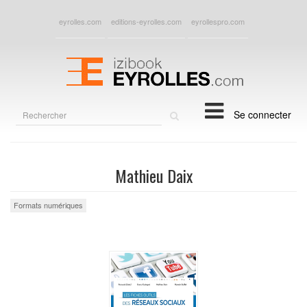
eyrolles.com
editions-eyrolles.com
eyrollespro.com
Rechercher
Se connecter
sur
le
site
Mathieu Daix
Formats numériques