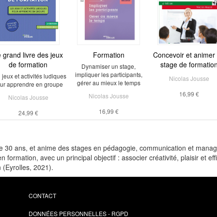
 grand livre des jeux
Formation
Concevoir et animer
de formation
stage de formatio
Dynamiser un stage,
impliquer les participants,
 jeux et activités ludiques
Nicolas Jousse
gérer au mieux le temps
ur apprendre en groupe
16,99 €
Nicolas Jousse
Nicolas Jousse
16,99 €
24,99 €
de 30 ans, et anime des stages en pédagogie, communication et manage
n formation, avec un principal objectif : associer créativité, plaisir et 
 (Eyrolles, 2021).
CONTACT
DONNÉES PERSONNELLES - RGPD