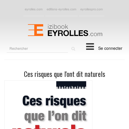
eyrolles.com
editions-eyrolles.com
eyrollespro.com
Rechercher
Se connecter
sur
le
site
Ces risques que l'ont dit naturels