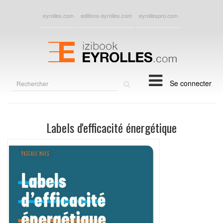
eyrolles.com
editions-eyrolles.com
eyrollespro.com
Rechercher
Se connecter
sur
le
site
Labels d'efficacité énergétique